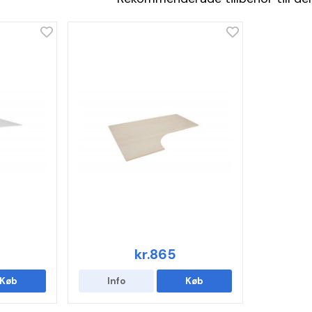
kr.865
Køb
Info
Køb