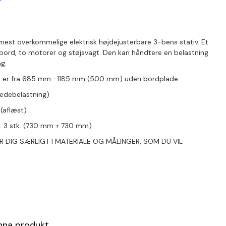
mest overkommelige elektrisk højdejusterbare 3-bens stativ. Et
e bord, to motorer og støjsvagt. Den kan håndtere en belastning
g.
0 er fra 685 mm -1185 mm (500 mm) uden bordplade.
redebelastning)
(aflæst)
er: 3 stk. (730 mm + 730 mm)
ER DIG SÆRLIGT I MATERIALE OG MÅLINGER, SOM DU VIL
enna produkt