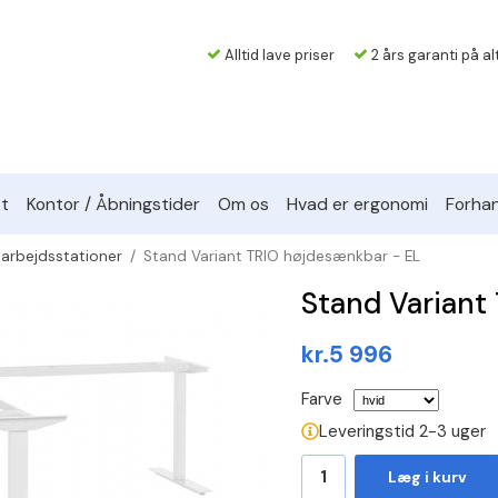
Alltid lave priser
2 års garanti på al
t
Kontor / Åbningstider
Om os
Hvad er ergonomi
Forhan
 arbejdsstationer
/
Stand Variant TRIO højdesænkbar - EL
Stand Variant
kr.5 996
Farve
Leveringstid 2-3 uger
Læg i kurv