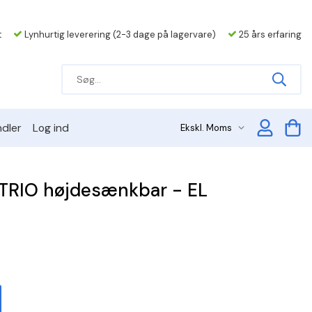
t
Lynhurtig leverering (2-3 dage på lagervare)
25 års erfaring
dler
Log ind
 TRIO højdesænkbar - EL