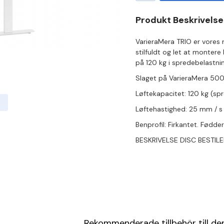
Produkt Beskrivelse
VarieraMera TRIO er vores 
stilfuldt og let at monter
på 120 kg i spredebelastnin
Slaget på VarieraMera 50
Løftekapacitet: 120 kg (sp
Løftehastighed: 25 mm / s 
Benprofil: Firkantet. Fødd
BESKRIVELSE DISC BESTIL
Rekommenderade tillbehör till d