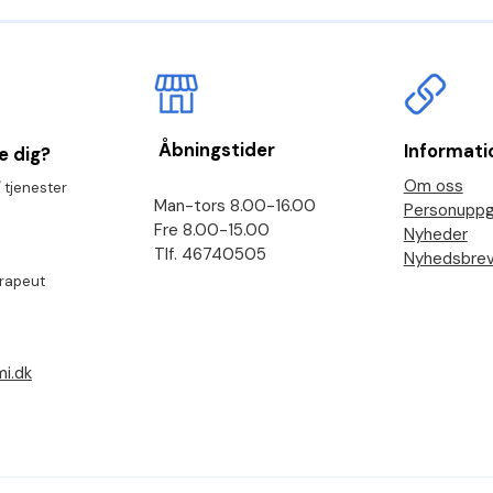
Åbningstider
Informati
e dig?
Om oss
 tjenester
Man-tors 8.00-16.00
Personuppgi
Fre 8.00-15.00
Nyheder
Tlf. 46740505
Nyhedsbre
erapeut
i.dk