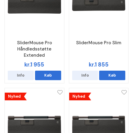
SliderMouse Pro
SliderMouse Pro Slim
Håndledsstøtte
Extended
kr.1 955
kr.1 855
Info
Køb
Info
Køb
Nyhed
Nyhed