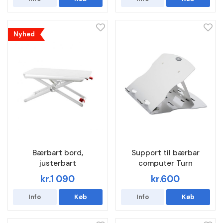
Nyhed
Bærbart bord,
Support til bærbar
justerbart
computer Turn
kr.1 090
kr.600
Info
Køb
Info
Køb