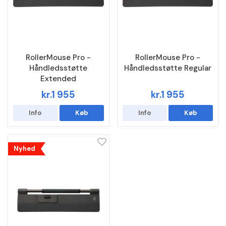
RollerMouse Pro -
RollerMouse Pro -
Håndledsstøtte
Håndledsstøtte Regular
Extended
kr.1 955
kr.1 955
Info
Køb
Info
Køb
Nyhed