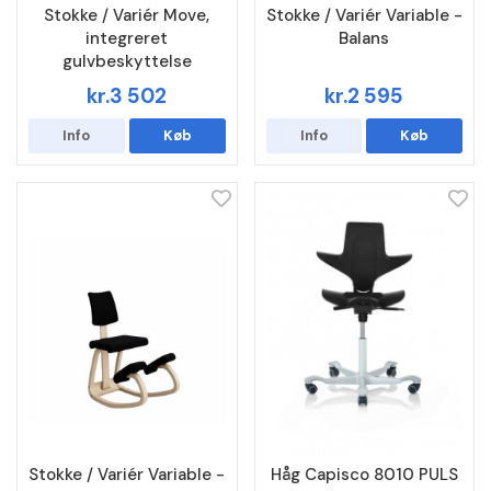
Stokke / Variér Move,
Stokke / Variér Variable -
integreret
Balans
gulvbeskyttelse
kr.3 502
kr.2 595
Info
Køb
Info
Køb
Stokke / Variér Variable -
Håg Capisco 8010 PULS