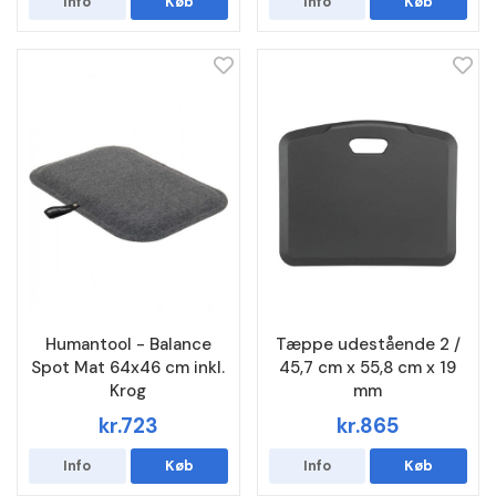
Info
Køb
Info
Køb
Humantool - Balance
Tæppe udestående 2 /
Spot Mat 64x46 cm inkl.
45,7 cm x 55,8 cm x 19
Krog
mm
kr.723
kr.865
Info
Køb
Info
Køb