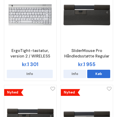
ErgoTight-tastatur,
SliderMouse Pro
version 2 / WIRELESS
Håndledsstøtte Regular
kr.1 301
kr.1 955
Info
Info
Køb
Nyhed
Nyhed