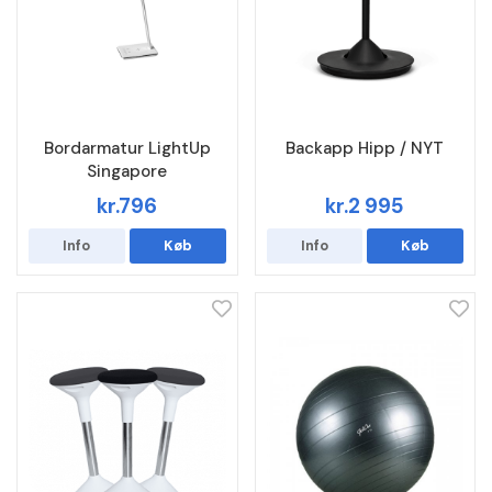
Bordarmatur LightUp
Backapp Hipp / NYT
Singapore
kr.796
kr.2 995
Info
Køb
Info
Køb