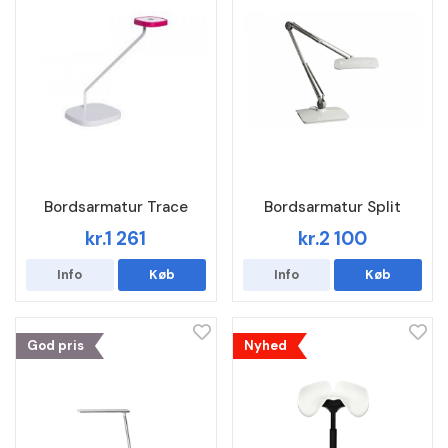
Bordsarmatur Trace
Bordsarmatur Split
kr.1 261
kr.2 100
Info
Køb
Info
Køb
God pris
Nyhed