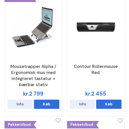
Mousetrapper Alpha /
Contour Rollermouse
Ergonomisk mus med
Red
integreret tastatur +
bærbar stativ
kr.2 799
kr.2 455
Info
Køb
Info
Køb
Pakketilbud
Pakketilbud