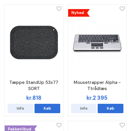
Nyhed
Tæppe StandUp 53x77
Mousetrapper Alpha -
SORT
Ttrådlæs
kr.818
kr.2 395
Info
Køb
Info
Køb
Pakketilbud