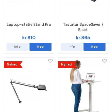
Laptop-stativ Stand Pro
Tastatur SpaceSaver /
Black
kr.810
kr.865
Info
Køb
Info
Køb
Nyhed
Nyhed