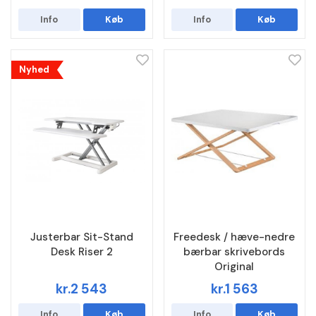
Info
Køb
Info
Køb
Nyhed
Justerbar Sit-Stand
Freedesk / hæve-nedre
Desk Riser 2
bærbar skrivebords
Original
kr.2 543
kr.1 563
Info
Køb
Info
Køb