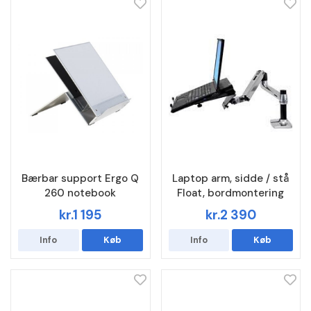
Bærbar support Ergo Q
Laptop arm, sidde / stå
260 notebook
Float, bordmontering
kr.1 195
kr.2 390
Info
Køb
Info
Køb