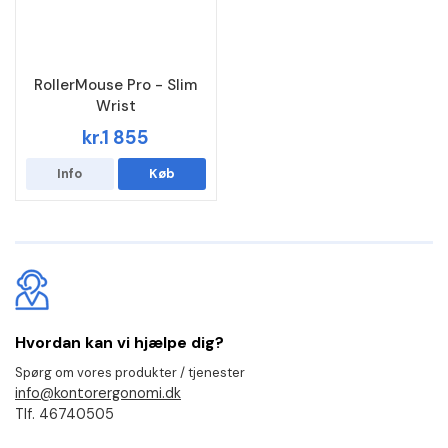
RollerMouse Pro - Slim
Wrist
kr.1 855
Info
Køb
Hvordan kan vi hjælpe dig?
Spørg om vores produkter / tjenester
info@kontorergonomi.dk
Tlf. 46740505