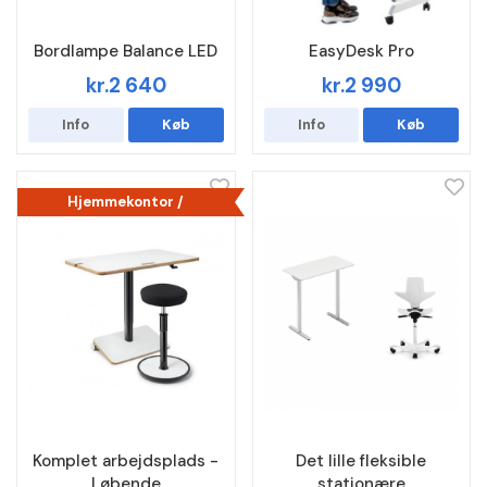
Bordlampe Balance LED
EasyDesk Pro
kr.2 640
kr.2 990
Info
Køb
Info
Køb
Hjemmekontor /
kampagne
Komplet arbejdsplads -
Det lille fleksible
Løbende
stationære