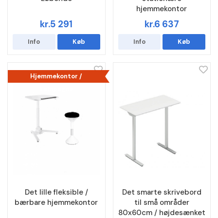
hjemmekontor
kr.5 291
kr.6 637
Info
Køb
Info
Køb
Hjemmekontor /
kampagne
Det lille fleksible /
Det smarte skrivebord
bærbare hjemmekontor
til små områder
80x60cm / højdesænket