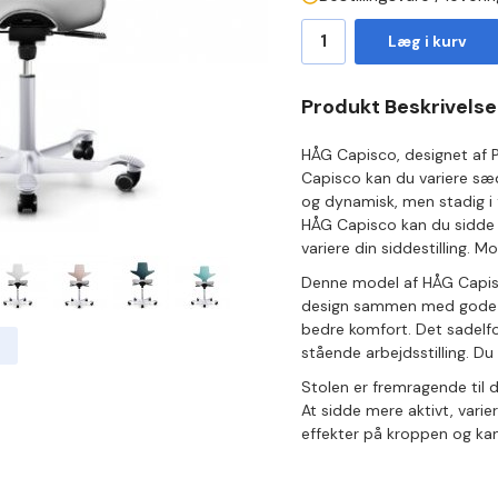
Læg i kurv
Produkt Beskrivelse
HÅG Capisco, designet af 
Capisco kan du variere sæde
og dynamisk, men stadig i 
HÅG Capisco kan du sidde fr
variere din siddestilling. Mo
Denne model af HÅG Capisco
design sammen med gode e
bedre komfort. Det sadelfor
stående arbejdsstilling. D
Stolen er fremragende til d
At sidde mere aktivt, var
effekter på kroppen og kan