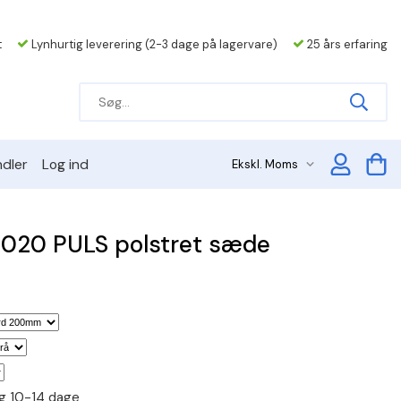
t
Lynhurtig leverering (2-3 dage på lagervare)
25 års erfaring
dler
Log ind
8020 PULS polstret sæde
ing 10-14 dage