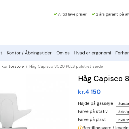
Alltid lave priser
2 års garanti på al
t
Kontor / Åbningstider
Om os
Hvad er ergonomi
Forhan
 kontorstole
/
Håg Capisco 8020 PULS polstret sæde
Håg Capisco 
kr.4 150
Højde på gassøjle
Farve på stativ
Farve på plast
Bestillingsvare / lever