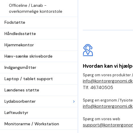
Officeline / Lanab -
overkommelige kontorstole
Fodstøtte
Håndledsstøtte
Hjemmekontor
Hæv-sænke skriveborde
Hvordan kan vi hjælp
Indgangsmåtter
Spørg om vores produkter /
Laptop / tablet support
info@kontorergonomi.dk
Tlf. 46740505
Lændenes støtte
Spørg en ergonom / fysiot
Lydabsorbenter
info@kontorergonomi.dk
Løfteudstyr
Spørg om vores web
Monitorarme / Workstation
support@kontorergonom