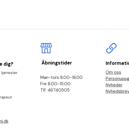
Åbningstider
Informati
e dig?
Om oss
 tjenester
Man-tors 8.00-16.00
Personuppgi
Fre 8.00-15.00
Nyheder
Tlf. 46740505
Nyhedsbre
erapeut
i.dk