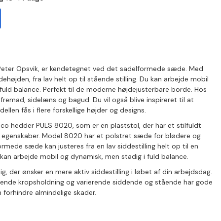
Peter Opsvik, er kendetegnet ved det sadelformede sæde. Med
højden, fra lav helt op til stående stilling. Du kan arbejde mobil
fuld balance. Perfekt til de moderne højdejusterbare borde. Hos
emad, sidelæns og bagud. Du vil også blive inspireret til at
dellen fås i flere forskellige højder og designs.
 hedder PULS 8020, som er en plaststol, der har et stilfuldt
genskaber. Model 8020 har et polstret sæde for blødere og
mede sæde kan justeres fra en lav siddestilling helt op til en
u kan arbejde mobil og dynamisk, men stadig i fuld balance.
ig, der ønsker en mere aktiv siddestilling i løbet af din arbejdsdag.
ierende kropsholdning og varierende siddende og stående har gode
 forhindre almindelige skader.